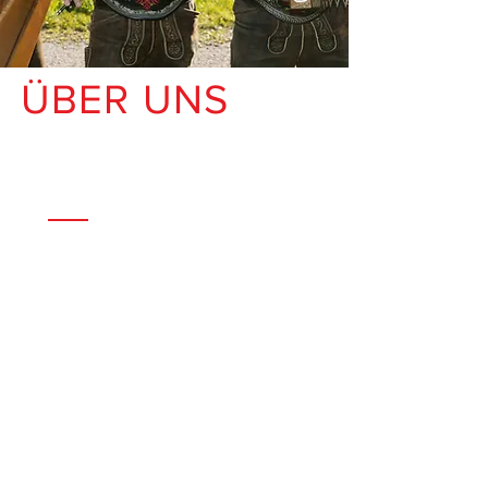
ÜBER UNS
Die drei Musikanten aus dem
Zillertal prägen die Szene auf ihre
Weise und die steht – in der Tat –
für sich selbst. Die Brüder Martin und
Andreas Brugger, stehen
gemeinsam mit ihrem Cousin
Franzjosef Höllwarth ,welcher
Cousin Manfred Höllwarth
ablöste,seit mehr als 25 Jahren auf
der Bühne. Da gibt’s nix was die
Drei trennen könnte. Was passt, das