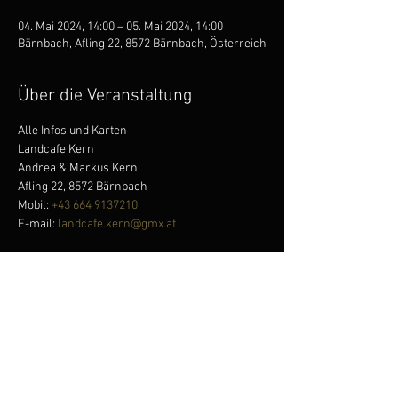
04. Mai 2024, 14:00 – 05. Mai 2024, 14:00
Bärnbach, Afling 22, 8572 Bärnbach, Österreich
Über die Veranstaltung
Alle Infos und Karten 
Landcafe Kern

Andrea & Markus Kern

Afling 22, 8572 Bärnbach

Mobil: 
+43 664 9137210
E-mail: 
landcafe.kern@gmx.at
Diese Veranstaltung teilen